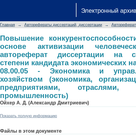
Повышение конкурентоспособност
Электронный архи
человеческого потенциала: авторе
степени кандидата экономических на
Главная
→
Авторефераты диссертаций, диссертации
→
Автореферат
управление народным хозяйством 
предприятиями, отраслями, компле
Повышение конкурентоспособност
основе активизации человеческ
автореферат диссертации на с
степени кандидата экономических н
08.00.05 - Экономика и упра
хозяйством (экономика, организа
предприятиями, отраслями,
промышленность)
Ойхер А. Д. (Александр Дмитриевич)
Показать полную информацию
Файлы в этом документе