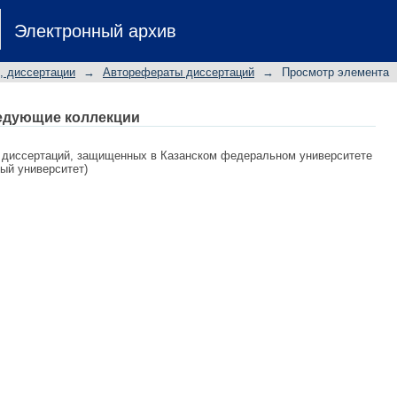
но-информационной инфрастру
Электронный архив
ссии: автореферат диссертации н
экономических наук: специальность 
, диссертации
→
Авторефераты диссертаций
→
Просмотр элемента
 и кредит
едующие коллекции
 диссертаций, защищенных в Казанском федеральном университете
ный университет)