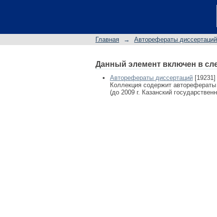
Развитие кредит
деятельности в Ро
степени кандидата 
Главная
→
Авторефераты диссертаций
денежное обращение
Данный элемент включен в сл
Авторефераты диссертаций
[19231]
Коллекция содержит авторефераты
(до 2009 г. Казанский государствен