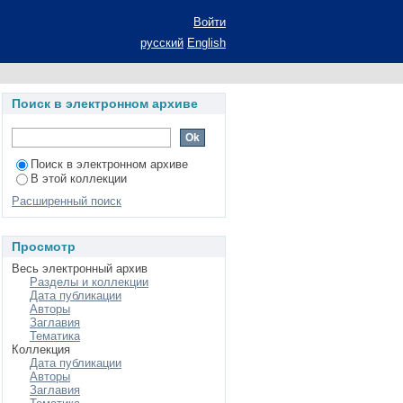
ктуры банковской
Войти
а соискание ученой
русский
English
08.00.10 - Финансы,
Поиск в электронном архиве
Поиск в электронном архиве
В этой коллекции
Расширенный поиск
Просмотр
Весь электронный архив
Разделы и коллекции
Дата публикации
Авторы
Заглавия
Тематика
Коллекция
Дата публикации
Авторы
Заглавия