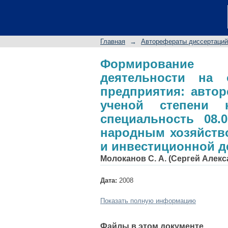
Формирование стру
инновационного п
ученой степени кан
Главная
→
Авторефераты диссертаций
Экономика и упр
инновациями и инв
Формирование 
деятельности на 
предприятия: автор
ученой степени к
специальность 08.
народным хозяйство
и инвестиционной д
Молоканов С. А. (Сергей Алек
Дата:
2008
Показать полную информацию
Файлы в этом документе