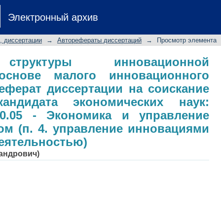
ктуры инновационной деятельност
Электронный архив
редприятия: автореферат диссерт
дидата экономических наук: специ
, диссертации
→
Авторефераты диссертаций
→
Просмотр элемента
авление народным хозяйством (
естиционной деятельностью)
структуры инновационной
основе малого инновационного
еферат диссертации на соискание
андидата экономических наук:
00.05 - Экономика и управление
м (п. 4. управление инновациями
еятельностью)
сандрович)