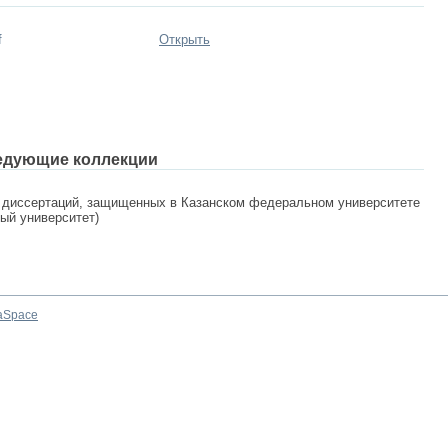
f
Открыть
едующие коллекции
 диссертаций, защищенных в Казанском федеральном университете
ный университет)
aSpace