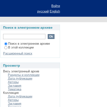
и на основе малого
Войти
ации на соискание
русский
English
альность 08.00.05 -
п. 4. управление
Поиск в электронном архиве
Поиск в электронном архиве
В этой коллекции
Расширенный поиск
Просмотр
Весь электронный архив
Разделы и коллекции
Дата публикации
Авторы
Заглавия
Тематика
Коллекция
Дата публикации
Авторы
Заглавия