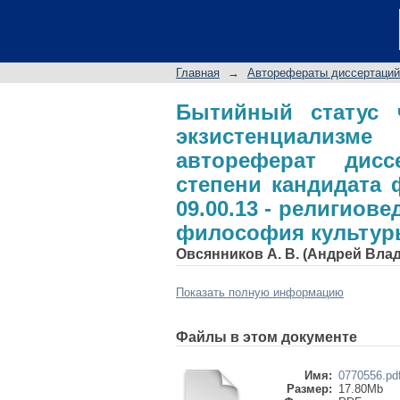
Бытийный статус ч
Бердяева и Л. Шес
степени кандида
Главная
→
Авторефераты диссертаций
религиоведение, фи
Бытийный статус 
экзистенциализм
автореферат дис
степени кандидата 
09.00.13 - религиов
философия культу
Овсянников А. В. (Андрей Вла
Показать полную информацию
Файлы в этом документе
Имя:
0770556.pd
Размер:
17.80Mb