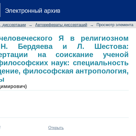
еловеческого Я в религиозном э
Электронный архив
това: автореферат диссертации н
та философских наук: специаль
, диссертации
→
Авторефераты диссертаций
→
Просмотр элемента
лософская антропология, философи
человеческого Я в религиозном
е Н. Бердяева и Л. Шестова:
сертации на соискание ученой
философских наук: специальность
едение, философская антропология,
ры
димирович)
f
Открыть