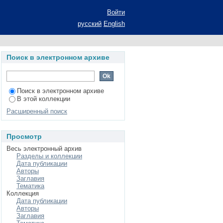
кзистенциализме Н.
Войти
а соискание ученой
русский
English
ность 09.00.13 -
я культуры
Поиск в электронном архиве
Поиск в электронном архиве
В этой коллекции
Расширенный поиск
Просмотр
Весь электронный архив
Разделы и коллекции
Дата публикации
Авторы
Заглавия
Тематика
Коллекция
Дата публикации
Авторы
Заглавия