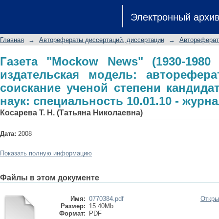
Газета "Mockow News" (1930-1980 г
Электронный архи
автореферат диссертации на с
филологических наук: специальность
Главная
→
Авторефераты диссертаций, диссертации
→
Автореферат
Газета "Mockow News" (1930-1980 г
издательская модель: авторефера
соискание ученой степени кандида
наук: специальность 10.01.10 - журн
Косарева Т. Н. (Татьяна Николаевна)
Дата:
2008
Показать полную информацию
Файлы в этом документе
Имя:
0770384.pdf
Откры
Размер:
15.40Mb
Формат:
PDF