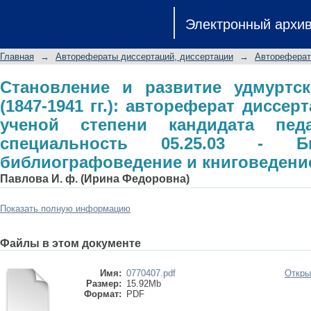
Становление и развитие удмуртс
Электронный архи
автореферат диссертации на с
педагогических наук: специальн
Главная
→
Авторефераты диссертаций, диссертации
→
Автореферат
библиографоведение и книговедени
Становление и развитие удмуртск
(1847-1941 гг.): автореферат диссер
ученой степени кандидата педа
специальность 05.25.03 - Биб
библиографоведение и книговедени
Павлова И. ф. (Ирина Федоровна)
Показать полную информацию
Файлы в этом документе
Имя:
0770407.pdf
Откры
Размер:
15.92Mb
Формат:
PDF