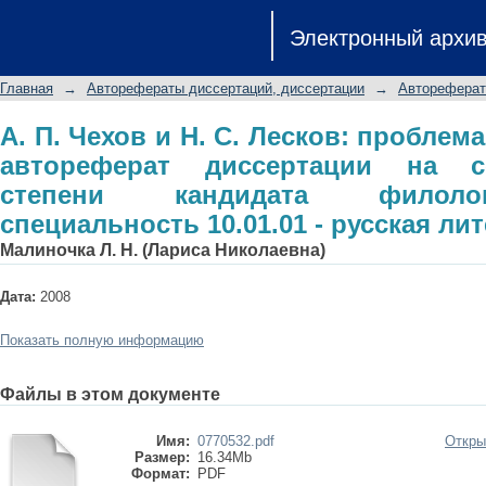
А. П. Чехов и Н. С. Лесков: пр
Электронный архи
диссертации на соискание ученой с
специальность 10.01.01 - русская ли
Главная
→
Авторефераты диссертаций, диссертации
→
Автореферат
А. П. Чехов и Н. С. Лесков: проблем
автореферат диссертации на с
степени кандидата филолог
специальность 10.01.01 - русская ли
Малиночка Л. Н. (Лариса Николаевна)
Дата:
2008
Показать полную информацию
Файлы в этом документе
Имя:
0770532.pdf
Откры
Размер:
16.34Mb
Формат:
PDF