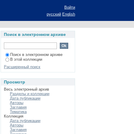
месей полимеров:
Войти
степени кандидата
русский
English
огия и переработка
Поиск в электронном архиве
Поиск в электронном архиве
В этой коллекции
Расширенный поиск
Просмотр
Весь электронный архив
Разделы и коллекции
Дата публикации
Авторы
Заглавия
Тематика
Коллекция
Дата публикации
Авторы
Заглавия