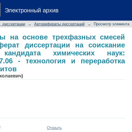
алы на основе трехфазных с
Электронный архив
ертации на соискание ученой 
специальность 05.17.06 - технол
, диссертации
→
Авторефераты диссертаций
→
Просмотр элемента
зитов
ы на основе трехфазных смесей
ферат диссертации на соискание
кандидата химических наук:
7.06 - технология и переработка
зитов
иколаевич)
f
Открыть