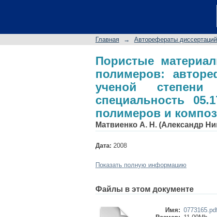
Пористые матери
автореферат дисс
химических наук: 
Главная
→
Авторефераты диссертаций
полимеров и компо
Пористые материал
полимеров: авторе
ученой степени 
специальность 05.1
полимеров и компо
Матвиенко А. Н. (Александр Н
Дата:
2008
Показать полную информацию
Файлы в этом документе
Имя:
0773165.pd