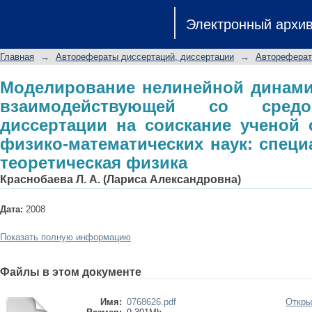
Моделирование нелинейной динам
Электронный архи
со средой: автореферат диссертаци
физико-математических наук: специа
Главная
→
Авторефераты диссертаций, диссертации
→
Автореферат
Моделирование нелинейной динами
взаимодействующей со средо
диссертации на соискание ученой 
физико-математических наук: специа
теоретическая физика
Краснобаева Л. А. (Лариса Александровна)
Дата:
2008
Показать полную информацию
Файлы в этом документе
Имя:
0768626.pdf
Откры