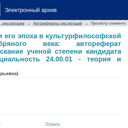
чи и его эпоха в культурфилос
Электронный архив
автореферат диссертации на соиск
ологии: специальность 24.00.01 
, диссертации
→
Авторефераты диссертаций
→
Просмотр элемента
и его эпоха в культурфилософской
бряного века: автореферат
скание ученой степени кандидата
ециальность 24.00.01 - теория и
Юрьевна)
f
Открыть