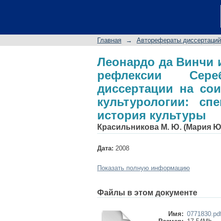
Леонардо да Вин
Серебряного века: 
кандидата культур
Главная
→
Авторефераты диссертаций
культуры
Леонардо да Винчи 
рефлексии Сере
диссертации на сои
культурологии: сп
история культуры
Красильникова М. Ю. (Мария 
Дата:
2008
Показать полную информацию
Файлы в этом документе
Имя:
0771830.pd