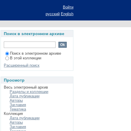
офской рефлексии
Войти
ание ученой степени
русский
English
- теория и история
Поиск в электронном архиве
Поиск в электронном архиве
В этой коллекции
Расширенный поиск
Просмотр
Весь электронный архив
Разделы и коллекции
Дата публикации
Авторы
Заглавия
Тематика
Коллекция
Дата публикации
Авторы
Заглавия