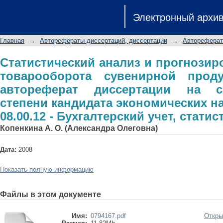
Статистический анализ и прогно
Электронный архи
сувенирной продукции г. Москвы: 
ученой степени кандидата экономи
Главная
→
Авторефераты диссертаций, диссертации
→
Автореферат
Бухгалтерский учет, статистика
Статистический анализ и прогнозир
товарооборота сувенирной прод
автореферат диссертации на с
степени кандидата экономических н
08.00.12 - Бухгалтерский учет, статис
Копенкина А. О. (Александра Олеговна)
Дата:
2008
Показать полную информацию
Файлы в этом документе
Имя:
0794167.pdf
Откры