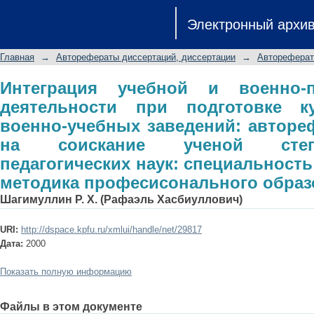
Интеграция учебной и военно-
Электронный архи
подготовке курсантов высших во
диссертации на соискание ученой с
Главная
→
Авторефераты диссертаций, диссертации
→
Автореферат
специальность 13.00.08 - теория и
Интеграция учебной и военно-п
деятельности при подготовке к
военно-учебных заведений: авторе
на соискание ученой степ
педагогических наук: специальность 
методика професисонального образ
Шагимуллин Р. Х. (Рафаэль Хасбиуллович)
URI:
http://dspace.kpfu.ru/xmlui/handle/net/29817
Дата:
2000
Показать полную информацию
Файлы в этом документе