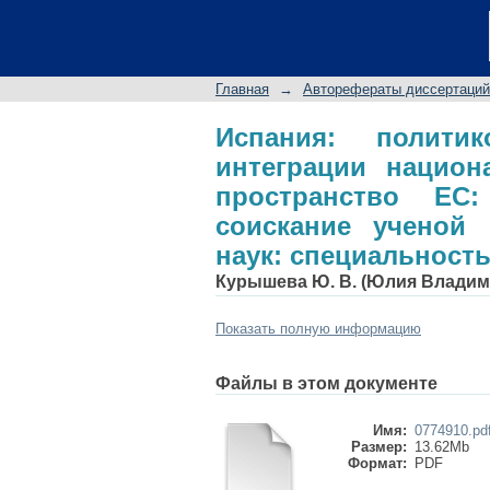
Испания: политико
СМИ в информацио
соискание ученой 
Главная
→
Авторефераты диссертаций
10.01.10 - Журналист
Испания: полити
интеграции нацио
пространство ЕС
соискание ученой 
наук: специальность
Курышева Ю. В. (Юлия Владим
Показать полную информацию
Файлы в этом документе
Имя:
0774910.pd
Размер:
13.62Mb
Формат:
PDF