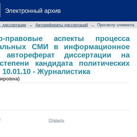
-правовые аспекты процесса интег
Электронный архив
нное пространство ЕС: авторефер
степени кандидата политических н
, диссертации
→
Авторефераты диссертаций
→
Просмотр элемента
ика
ко-правовые аспекты процесса
нальных СМИ в информационное
: автореферат диссертации на
степени кандидата политических
 10.01.10 - Журналистика
ировна)
f
Открыть