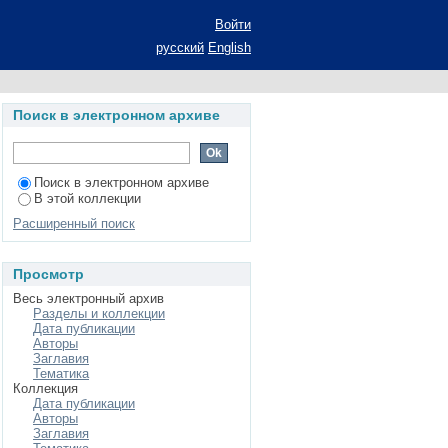
рации национальных
Войти
ат диссертации на
русский
English
аук: специальность
Поиск в электронном архиве
Поиск в электронном архиве
В этой коллекции
Расширенный поиск
Просмотр
Весь электронный архив
Разделы и коллекции
Дата публикации
Авторы
Заглавия
Тематика
Коллекция
Дата публикации
Авторы
Заглавия