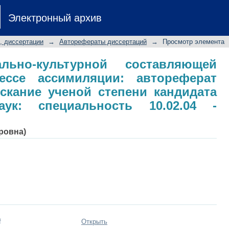
ьно-культурной составляющей се
Электронный архив
ореферат диссертации на соискан
еских наук: специальность 10.02.04 
, диссертации
→
Авторефераты диссертаций
→
Просмотр элемента
льно-культурной составляющей
ессе ассимиляции: автореферат
скание ученой степени кандидата
аук: специальность 10.02.04 -
ровна)
f
Открыть