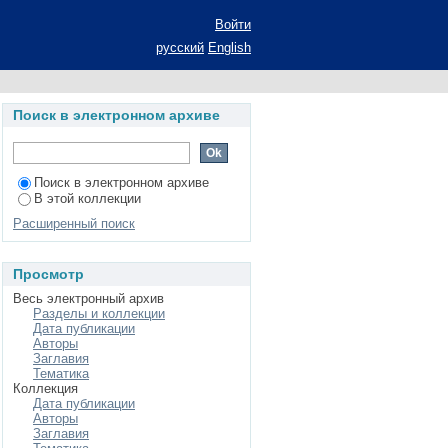
мантики в процессе
Войти
ие ученой степени
русский
English
- Германские языки
Поиск в электронном архиве
Поиск в электронном архиве
В этой коллекции
Расширенный поиск
Просмотр
Весь электронный архив
Разделы и коллекции
Дата публикации
Авторы
Заглавия
Тематика
Коллекция
Дата публикации
Авторы
Заглавия