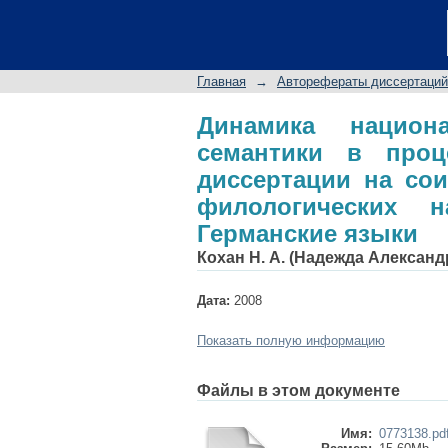
Динамика национал
ассимиляции: авт
кандидата филологич
Главная
→
Авторефераты диссертаций
Динамика национа
семантики в проц
диссертации на сои
филологических н
Германские языки
Кохан Н. А. (Надежда Александ
Дата:
2008
Показать полную информацию
Файлы в этом документе
Имя:
0773138.pd