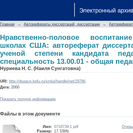
Нравственно-половое воспитание 
Электронный архи
диссертации на соискание ученой с
специальность 13.00.01 - общая педа
Главная
→
Авторефераты диссертаций, диссертации
→
Автореферат
Нравственно-половое воспитан
школах США: автореферат диссерт
ученой степени кандидата педа
специальность 13.00.01 - общая педа
Нуриева Н. С. (Наиля Сунгатовна)
URI:
http://dspace.kpfu.ru/xmlui/handle/net/29786
Дата:
2000
Показать полную информацию
Файлы в этом документе
Имя:
0718739-1.pdf
Откры
Размер:
17.33Mb