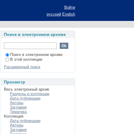
ты в субрегионе: (на
Войти
 год): автореферат
русский
English
едагогических наук:
Поиск в электронном архиве
Поиск в электронном архиве
В этой коллекции
Расширенный поиск
Просмотр
Весь электронный архив
Разделы и коллекции
Дата публикации
Авторы
Заглавия
Тематика
Коллекция
Дата публикации
Авторы
Заглавия