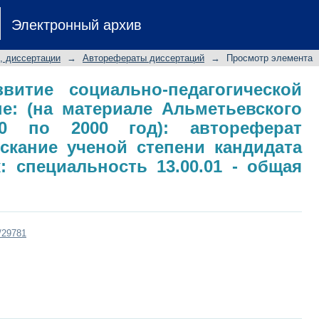
тие социально-педагогической рабо
Электронный архив
евского субрегиона с 1980 по 2000
скание ученой степени кандидата п
, диссертации
→
Авторефераты диссертаций
→
Просмотр элемента
.01 - общая педагогика
витие социально-педагогической
е: (на материале Альметьевского
80 по 2000 год): автореферат
скание ученой степени кандидата
к: специальность 13.00.01 - общая
t/29781