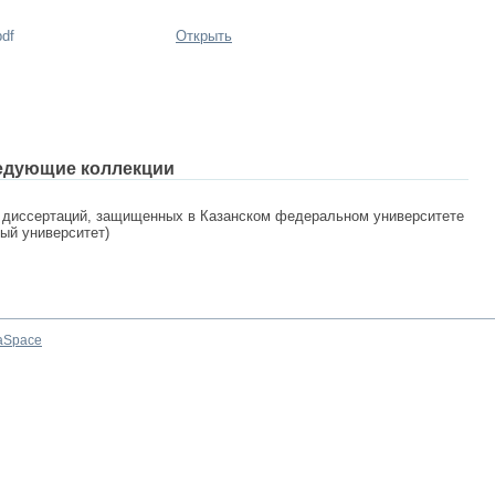
pdf
Открыть
едующие коллекции
 диссертаций, защищенных в Казанском федеральном университете
ный университет)
aSpace