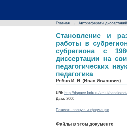
Становление и разви
материале Альметь
диссертации на сои
Главная
→
Авторефераты диссертаций
специальность 13.00
Становление и раз
работы в субрегион
субрегиона с 19
диссертации на сои
педагогических нау
педагогика
Рябов И. И. (Иван Иванович)
URI:
http://dspace.kpfu.ru/xmlui/handle/ne
Дата:
2000
Показать полную информацию
Файлы в этом документе