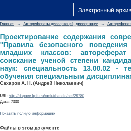
Проектирование содержания соврем
Электронный архи
поведения на дорогах" для младши
соискание ученой степени кандида
Главная
→
Авторефераты диссертаций, диссертации
→
Автореферат
13.00.02 - теория и методика обуч
Проектирование содержания совре
"Правила безопасного поведения
младших классов: автореферат
соискание ученой степени кандида
наук: специальность 13.00.02 - 
обучения специальным дисциплина
Сахаров А. Н. (Андрей Николаевич)
URI:
http://dspace.kpfu.ru/xmlui/handle/net/29780
Дата:
2000
Показать полную информацию
Файлы в этом документе