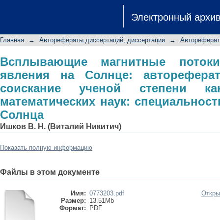
Всплывающие магнитные потоки
Электронный архи
автореферат диссертации на соиск
математических наук: специальность
Главная
→
Авторефераты диссертаций, диссертации
→
Автореферат
Всплывающие магнитные поток
явления на Солнце: авторефера
соискание ученой степени ка
математических наук: специальность
Солнца
Ишков В. Н. (Виталий Никитич)
Показать полную информацию
Файлы в этом документе
Имя:
0773203.pdf
Откры
Размер:
13.51Mb
Формат:
PDF