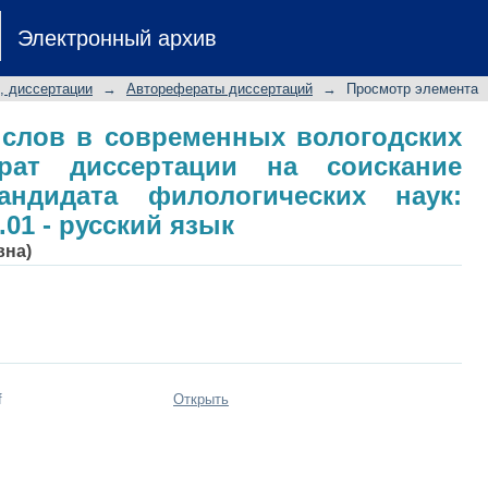
слов в современных вологодских г
Электронный архив
скание ученой степени кандидата ф
.01 - русский язык
, диссертации
→
Авторефераты диссертаций
→
Просмотр элемента
 слов в современных вологодских
ерат диссертации на соискание
андидата филологических наук:
.01 - русский язык
вна)
f
Открыть