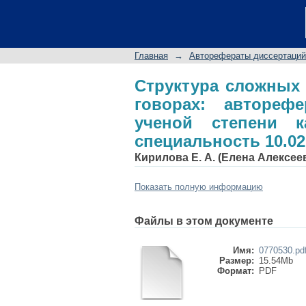
Структура сложных 
диссертации на сои
специальность 10.02
Главная
→
Авторефераты диссертаций
Структура сложных
говорах: автореф
ученой степени к
специальность 10.02
Кирилова Е. А. (Елена Алексее
Показать полную информацию
Файлы в этом документе
Имя:
0770530.pd
Размер:
15.54Mb
Формат:
PDF