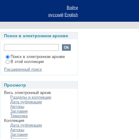
оворах: автореферат
Войти
илологических наук:
русский
English
Поиск в электронном архиве
Поиск в электронном архиве
В этой коллекции
Расширенный поиск
Просмотр
Весь электронный архив
Разделы и коллекции
Дата публикации
Авторы
Заглавия
Тематика
Коллекция
Дата публикации
Авторы
Заглавия