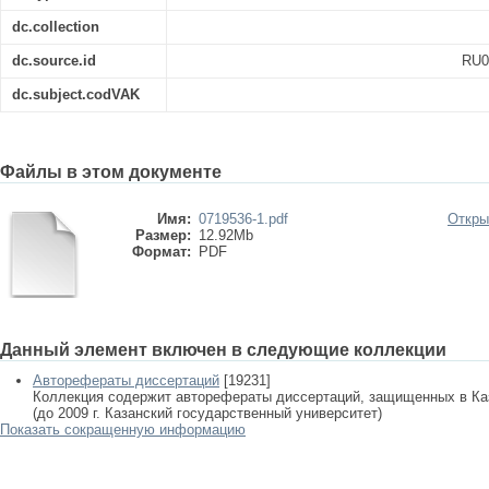
dc.collection
dc.source.id
RU0
dc.subject.codVAK
Файлы в этом документе
Имя:
0719536-1.pdf
Откры
Размер:
12.92Mb
Формат:
PDF
Данный элемент включен в следующие коллекции
Авторефераты диссертаций
[19231]
Коллекция содержит авторефераты диссертаций, защищенных в К
(до 2009 г. Казанский государственный университет)
Показать сокращенную информацию