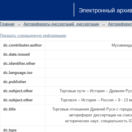
Торговые отношения Древней Руси с
Электронный архи
автореферат диссертации на с
исторических наук: специальность 07
Главная
→
Авторефераты диссертаций, диссертации
→
Автореферат
Показать сокращенную информацию
dc.contributor.author
Мухаммади
dc.date.issued
dc.identifier.other
dc.language.iso
dc.publisher
dc.subject.other
Торговые пути -- История -- Древняя Р
dc.subject.other
Торговля -- История -- Россия -- 9 - 13
dc.title
Торговые отношения Древней Руси с городам
автореферат диссертации на соис
исторических наук: специальность 0
dc.type