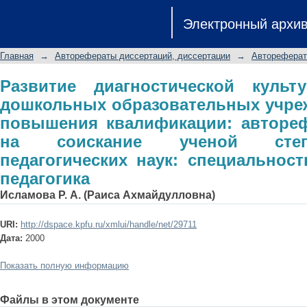
Развитие диагностической к
Электронный архи
образовательных учреждений в
автореферат диссертации на с
Главная
→
Авторефераты диссертаций, диссертации
→
Автореферат
педагогических наук: специальность 
Развитие диагностической культ
дошкольных образовательных учре
повышения квалификации: автореф
на соискание ученой степ
педагогических наук: специальност
педагогика
Исламова Р. А. (Раиса Ахмайдулловна)
URI:
http://dspace.kpfu.ru/xmlui/handle/net/29711
Дата:
2000
Показать полную информацию
Файлы в этом документе