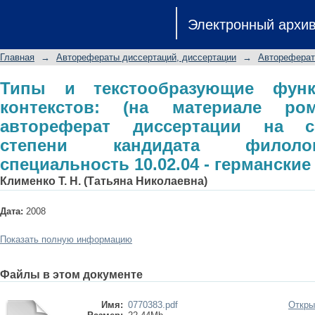
Типы и текстообразующие функции 
Электронный архи
романов-антиутопий): авторефер
степени кандидата филологических н
Главная
→
Авторефераты диссертаций, диссертации
→
Автореферат
языки
Типы и текстообразующие функ
контекстов: (на материале рома
автореферат диссертации на с
степени кандидата филолог
специальность 10.02.04 - германские
Клименко Т. Н. (Татьяна Николаевна)
Дата:
2008
Показать полную информацию
Файлы в этом документе
Имя:
0770383.pdf
Откры