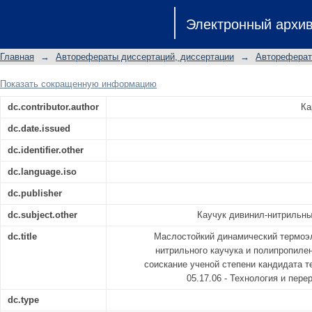
Маслостойкий динамический тер
Электронный архи
нитрильного каучука и полипро
соискание ученой степени кандид
Главная
→
Авторефераты диссертаций, диссертации
→
Автореферат
05.17.06 - Технология и переработк
Показать сокращенную информацию
dc.contributor.author
Ка
dc.date.issued
dc.identifier.other
dc.language.iso
dc.publisher
dc.subject.other
Каучук дивинил-нитрильны
dc.title
Маслостойкий динамический термоэл
нитрильного каучука и полипропиле
соискание ученой степени кандидата т
05.17.06 - Технология и пер
dc.type