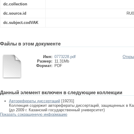
dc.collection
dc.source.id
RU0
dc.subject.codVAK
Файлы в этом документе
Имя:
0773228.pdf
Откры
Размер:
11.31Mb
Формат:
PDF
Данный элемент включен в следующие коллекции
Авторефераты диссертаций
[19231]
Коллекция содержит авторефераты диссертаций, защищенных в К
(до 2009 г. Казанский государственный университет)
Показать сокращенную информацию