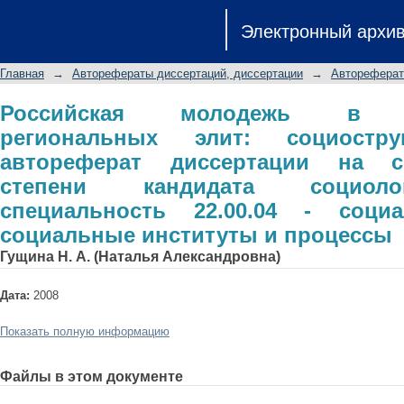
Российская молодежь в восп
Электронный архи
социоструктурный аспект: автореф
степени кандидата социологичес
Главная
→
Авторефераты диссертаций, диссертации
→
Автореферат
социальная структура, социальные 
Российская молодежь в во
региональных элит: социостру
автореферат диссертации на с
степени кандидата социоло
специальность 22.00.04 - социа
социальные институты и процессы
Гущина Н. А. (Наталья Александровна)
Дата:
2008
Показать полную информацию
Файлы в этом документе