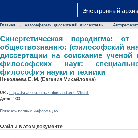
Синергетическая парадигма: от
Электронный архи
(философский анализ): авторефе
степени кандидата философских нау
Главная
→
Авторефераты диссертаций, диссертации
→
Автореферат
науки и техники
Синергетическая парадигма: от 
обществознанию: (философский ана
диссертации на соискание ученой 
философских наук: специальн
философия науки и техники
Николаева Е. М. (Евгения Михайловна)
URI:
http://dspace.kpfu.ru/xmlui/handle/net/29651
Дата:
2000
Показать полную информацию
Файлы в этом документе