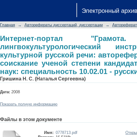
Интернет-портал "Грамота. Ру" ка
Электронный архи
развития культурной русской речи:
ученой степени кандидата филологи
Главная
→
Авторефераты диссертаций, диссертации
→
Автореферат
русский язык
Интернет-портал "Грам
лингвокультурологический инст
культурной русской речи: авторефе
соискание ученой степени кандида
наук: специальность 10.02.01 - русск
Гришина Н. С. (Наталья Сергеевна)
Дата:
2008
Показать полную информацию
Файлы в этом документе
Имя:
0778713.pdf
Откры