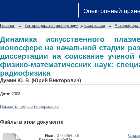
Динамика искусственного плазмен
Электронный архи
стадии разлета: автореферат дис
кандидата физико-математическ
Главная
→
Авторефераты диссертаций, диссертации
→
Автореферат
радиофизика
Динамика искусственного плазм
ионосфере на начальной стадии раз
диссертации на соискание ученой 
физико-математических наук: специа
радиофизика
Думин Ю. В. (Юрий Викторович)
Дата:
2008
Показать полную информацию
Файлы в этом документе
Имя:
0772964.pdf
Откры