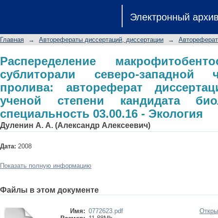
Распеределение макрофитобенто
Электронный архи
западной части Татарского пролива
ученой степени кандидата биологи
Главная
→
Авторефераты диссертаций, диссертации
→
Автореферат
Экология
Распеределение макрофитобен
сублиторали северо-западной ч
пролива: автореферат диссерта
ученой степени кандидата биол
специальность 03.00.16 - Экология
Дуленин А. А. (Александр Алексеевич)
Дата:
2008
Показать полную информацию
Файлы в этом документе
Имя:
0772623.pdf
Откры