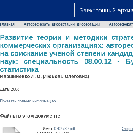
Развитие теории и методики ст
Электронный архи
организациях: автореферат дисс
кандидата экономических наук: спец
Главная
→
Авторефераты диссертаций, диссертации
→
Автореферат
статистика
Развитие теории и методики страте
коммерческих организациях: авторе
на соискание ученой степени канди
наук: специальность 08.00.12 - Бу
статистика
Ивашиненко Л. О. (Любовь Олеговна)
Дата:
2008
Показать полную информацию
Файлы в этом документе
Имя:
0792789.pdf
Откры