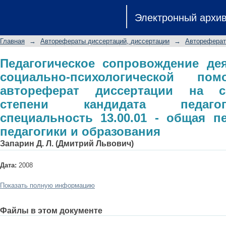
Педагогическое сопровождени
Электронный архи
психологической помощи населению:
ученой степени кандидата педагоги
Главная
→
Авторефераты диссертаций, диссертации
→
Автореферат
общая педагогика, история педагоги
Педагогическое сопровождение де
социально-психологической по
автореферат диссертации на с
степени кандидата педагог
специальность 13.00.01 - общая пе
педагогики и образования
Запарин Д. Л. (Дмитрий Львович)
Дата:
2008
Показать полную информацию
Файлы в этом документе