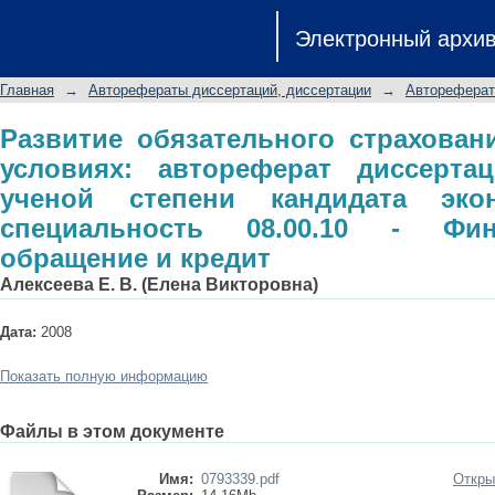
Развитие обязательного страховани
Электронный архи
диссертации на соискание ученой 
специальность 08.00.10 - Финансы, 
Главная
→
Авторефераты диссертаций, диссертации
→
Автореферат
Развитие обязательного страхова
условиях: автореферат диссерта
ученой степени кандидата экон
специальность 08.00.10 - Фи
обращение и кредит
Алексеева Е. В. (Елена Викторовна)
Дата:
2008
Показать полную информацию
Файлы в этом документе
Имя:
0793339.pdf
Откры