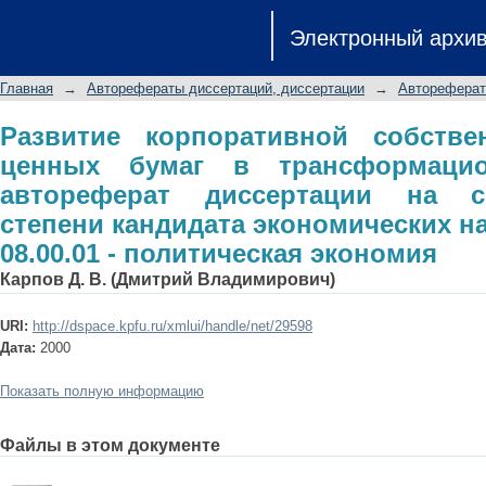
Развитие корпоративной собст
Электронный архи
трансформационной экономике: а
ученой степени кандидата экономи
Главная
→
Авторефераты диссертаций, диссертации
→
Автореферат
политическая экономия
Развитие корпоративной собств
ценных бумаг в трансформацио
автореферат диссертации на с
степени кандидата экономических н
08.00.01 - политическая экономия
Карпов Д. В. (Дмитрий Владимирович)
URI:
http://dspace.kpfu.ru/xmlui/handle/net/29598
Дата:
2000
Показать полную информацию
Файлы в этом документе