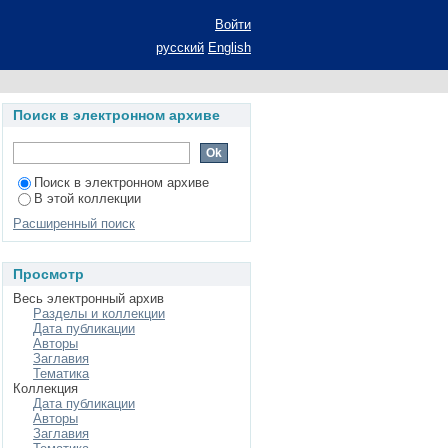
864 г.: автореферат
Войти
исторических наук:
русский
English
Поиск в электронном архиве
Поиск в электронном архиве
В этой коллекции
Расширенный поиск
Просмотр
Весь электронный архив
Разделы и коллекции
Дата публикации
Авторы
Заглавия
Тематика
Коллекция
Дата публикации
Авторы
Заглавия