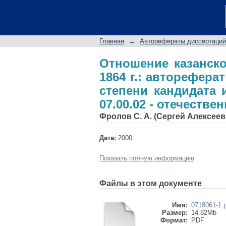
Отношение казанско
диссертации на со
специальность 07.00
Главная
→
Авторефераты диссертаций
Отношение казанск
1864 г.: авторефера
степени кандидата 
07.00.02 - отечестве
Фролов С. А. (Сергей Алексеев
Дата:
2000
Показать полную информацию
Файлы в этом документе
Имя:
0718061-1.
Размер:
14.82Mb
Формат:
PDF