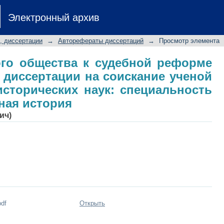
го общества к судебной реформе 1
Электронный архив
искание ученой степени кандидата 
.02 - отечественная история
, диссертации
→
Авторефераты диссертаций
→
Просмотр элемента
ого общества к судебной реформе
т диссертации на соискание ученой
исторических наук: специальность
нная история
ич)
pdf
Открыть