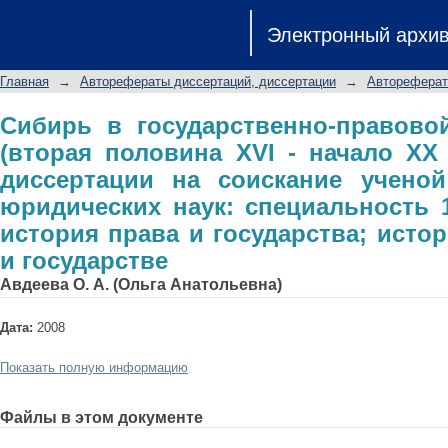
Сибирь в государственно-правовой 
Электронный архи
начало XX вв.): автореферат дис
доктора юридических наук: специаль
Главная
→
Авторефераты диссертаций, диссертации
→
Автореферат
и государства; история учений о пра
Сибирь в государственно-правово
(вторая половина XVI - начало XX 
диссертации на соискание ученой
юридических наук: специальность 1
история права и государства; исто
и государстве
Авдеева О. А. (Ольга Анатольевна)
Дата:
2008
Показать полную информацию
Файлы в этом документе