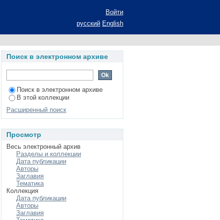
менного российского
Войти
ртации на соискание
русский
English
альность 22.00.04 -
сы
Поиск в электронном архиве
Поиск в электронном архиве
В этой коллекции
Расширенный поиск
Просмотр
Весь электронный архив
Разделы и коллекции
Дата публикации
Авторы
Заглавия
Тематика
Коллекция
Дата публикации
Авторы
Заглавия