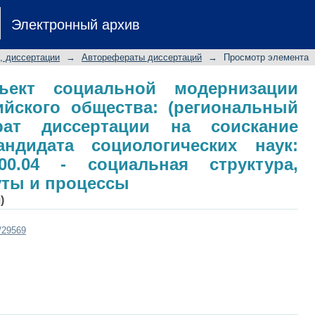
кт социальной модернизации совре
Электронный архив
льный аспект): автореферат диссе
дидата социологических наук: специ
, диссертации
→
Авторефераты диссертаций
→
Просмотр элемента
ра, социальные институты и процес
ъект социальной модернизации
ийского общества: (региональный
ерат диссертации на соискание
ндидата социологических наук:
00.04 - социальная структура,
уты и процессы
)
t/29569