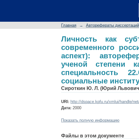
Личность как субъе
общества: (региона
ученой степени кан
Главная
→
Авторефераты диссертаций
социальная структу
Личность как суб
современного росс
аспект): автореф
ученой степени ка
специальность 22.
социальные инстит
Сироткин Ю. Л. (Юрий Львович
URI:
http://dspace.kpfu.ru/xmlui/handle/ne
Дата:
2000
Показать полную информацию
Файлы в этом документе