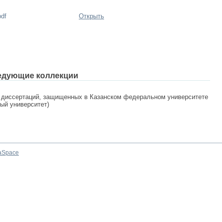
pdf
Открыть
едующие коллекции
 диссертаций, защищенных в Казанском федеральном университете
ный университет)
aSpace