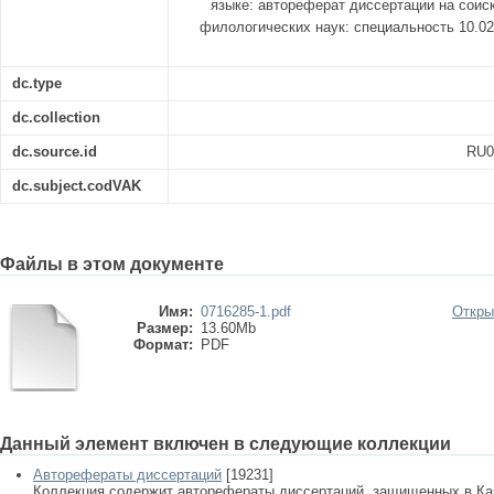
языке: автореферат диссертации на соис
филологических наук: специальность 10.02
dc.type
dc.collection
dc.source.id
RU0
dc.subject.codVAK
Файлы в этом документе
Имя:
0716285-1.pdf
Откры
Размер:
13.60Mb
Формат:
PDF
Данный элемент включен в следующие коллекции
Авторефераты диссертаций
[19231]
Коллекция содержит авторефераты диссертаций, защищенных в К