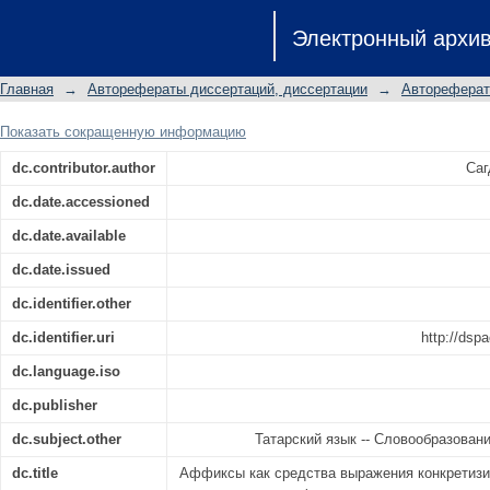
Аффиксы как средства выраже
Электронный архи
татарском языке: автореферат дис
кандидата филологических наук: с
Главная
→
Авторефераты диссертаций, диссертации
→
Автореферат
Российской Федерации (татарский я
Показать сокращенную информацию
dc.contributor.author
Саг
dc.date.accessioned
dc.date.available
dc.date.issued
dc.identifier.other
dc.identifier.uri
http://dsp
dc.language.iso
dc.publisher
dc.subject.other
Татарский язык -- Словообразован
dc.title
Аффиксы как средства выражения конкретиз