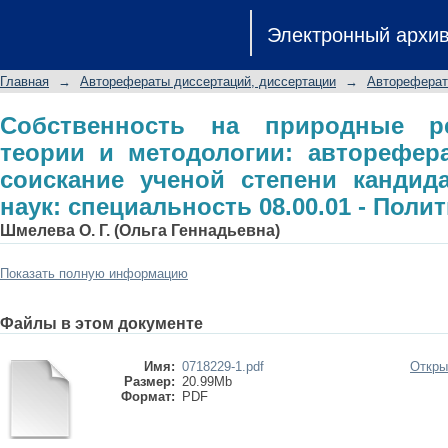
Собственность на природные рес
Электронный архи
автореферат диссертации на с
экономических наук: специальность 
Главная
→
Авторефераты диссертаций, диссертации
→
Автореферат
Собственность на природные р
теории и методологии: авторефер
соискание ученой степени кандид
наук: специальность 08.00.01 - Поли
Шмелева О. Г. (Ольга Геннадьевна)
Показать полную информацию
Файлы в этом документе
Имя:
0718229-1.pdf
Откры
Размер:
20.99Mb
Формат:
PDF