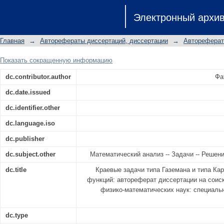
Краевые задачи типа Газемана и 
Электронный архи
функций: автореферат диссертации 
физико-математических наук: спе
Главная
→
Авторефераты диссертаций, диссертации
→
Автореферат
анализ
Показать сокращенную информацию
dc.contributor.author
Фа
dc.date.issued
dc.identifier.other
dc.language.iso
dc.publisher
dc.subject.other
Математический анализ -- Задачи -- Решен
dc.title
Краевые задачи типа Газемана и типа Ка
функций: автореферат диссертации на соис
физико-математических наук: специальн
dc.type