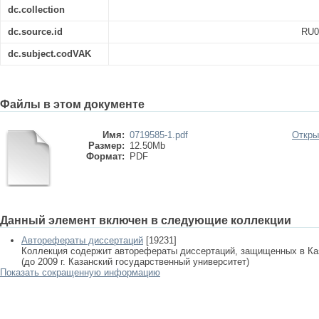
dc.collection
dc.source.id
RU0
dc.subject.codVAK
Файлы в этом документе
Имя:
0719585-1.pdf
Откры
Размер:
12.50Mb
Формат:
PDF
Данный элемент включен в следующие коллекции
Авторефераты диссертаций
[19231]
Коллекция содержит авторефераты диссертаций, защищенных в К
(до 2009 г. Казанский государственный университет)
Показать сокращенную информацию