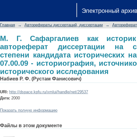
М. Г. Сафаргалиев как историк Зол
Электронный архи
соискание ученой степени кандид
07.00.09 - историография, исто
Главная
→
Авторефераты диссертаций, диссертации
→
Автореферат
исследования
М. Г. Сафаргалиев как истори
автореферат диссертации на с
степени кандидата исторических на
07.00.09 - историография, источни
исторического исследования
Набиев Р. Ф. (Рустам Фанисович)
URI:
http://dspace.kpfu.ru/xmlui/handle/net/29537
Дата:
2000
Показать полную информацию
Файлы в этом документе