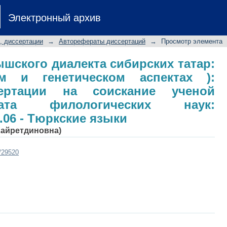
ышского диалекта сибирских татар: 
Электронный архив
ктах ): автореферат диссертации н
илологических наук: специальность
, диссертации
→
Авторефераты диссертаций
→
Просмотр элемента
ышского диалекта сибирских татар:
м и генетическом аспектах ):
сертации на соискание ученой
ата филологических наук:
.06 - Тюркские языки
Хайретдиновна)
t/29520