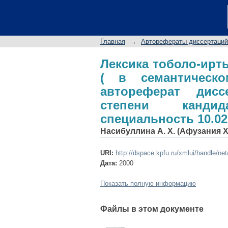
Лексика тоболо-ирт
генетическом аспе
степени кандидата ф
Главная
→
Авторефераты диссертаций
языки
Лексика тоболо-ирт
( в семантическо
автореферат дис
степени кандид
специальность 10.02
Насибуллина А. Х. (Афузания 
URI:
http://dspace.kpfu.ru/xmlui/handle/ne
Дата:
2000
Показать полную информацию
Файлы в этом документе