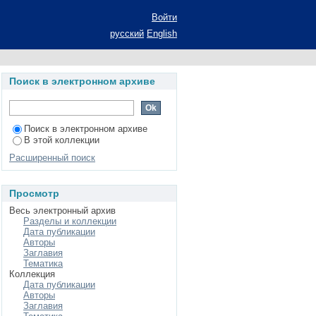
( в семантическом и
Войти
а соискание ученой
русский
English
 10.02.06 - Тюркские
Поиск в электронном архиве
Поиск в электронном архиве
В этой коллекции
Расширенный поиск
Просмотр
Весь электронный архив
Разделы и коллекции
Дата публикации
Авторы
Заглавия
Тематика
Коллекция
Дата публикации
Авторы
Заглавия