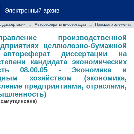
ление производственной программ
Электронный архив
ной промышленности: авторефер
степени кандидата экономических н
, диссертации
→
Авторефераты диссертаций
→
Просмотр элемента
ика и управление народным хозя
равление предприятиями, отрасля
равление производственной
дприятиях целлюлозно-бумажной
 автореферат диссертации на
степени кандидата экономических
ость 08.00.05 - Экономика и
дным хозяйством (экономика,
вление предприятиями, отраслями,
мышленность)
Хисамутдиновна)