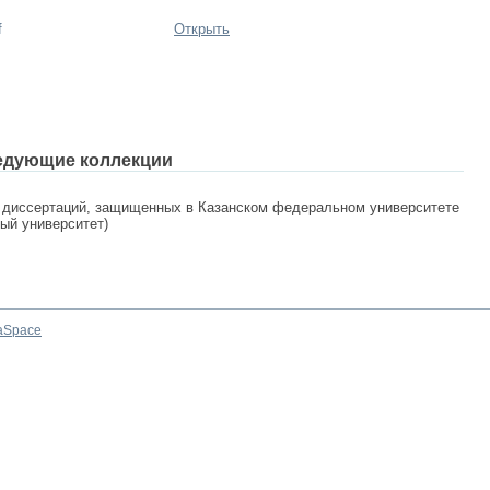
f
Открыть
едующие коллекции
 диссертаций, защищенных в Казанском федеральном университете
ный университет)
aSpace