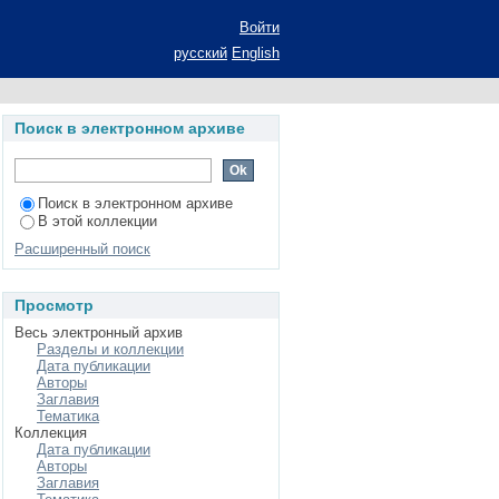
ой на предприятиях
Войти
ат диссертации на
русский
English
аук: специальность
йством (экономика,
Поиск в электронном архиве
ми, комплексами -
Поиск в электронном архиве
В этой коллекции
Расширенный поиск
Просмотр
Весь электронный архив
Разделы и коллекции
Дата публикации
Авторы
Заглавия
Тематика
Коллекция
Дата публикации
Авторы
Заглавия