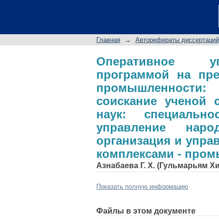
Оперативное управ
целлюлозно-бумаж
соискание ученой 
Главная
→
Авторефераты диссертаций
08.00.05 - Эконом
организация и уп
Оперативное уп
программой на пре
промышленность)
промышленности:
соискание ученой 
наук: специальн
управление наро
организация и упра
комплексами - про
Азнабаева Г. Х. (Гульмарьям 
Показать полную информацию
Файлы в этом документе