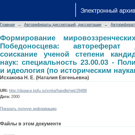
Формирование мировоззренчес
Электронный архи
автореферат диссертации на с
исторических наук: специальност
Главная
→
Авторефераты диссертаций, диссертации
→
Автореферат
идеология (по историческим наукам)
Формирование мировоззренчески
Победоносцева: автореферат 
соискание ученой степени кандид
наук: специальность 23.00.03 - Пол
и идеология (по историческим наука
Исхакова Н. Е. (Наталия Евгеньевна)
URI:
http://dspace.kpfu.ru/xmlui/handle/net/29488
Дата:
2000
Показать полную информацию
Файлы в этом документе