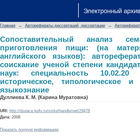
Сопоставительный анализ семанти
Электронный архи
материале русского и английского
соискание ученой степени кандида
Главная
→
Авторефераты диссертаций, диссертации
→
Автореферат
10.02.20 - сравнительно-историчес
языкознание
Сопоставительный анализ сем
приготовления пищи: (на матер
английского языков): авторефера
соискание ученой степени кандида
наук: специальность 10.02.20 
историческое, типологическое и 
языкознание
Дуллиева К. М. (Карина Муратовна)
URI:
http://dspace.kpfu.ru/xmlui/handle/net/29478
Дата:
2008
Показать полную информацию