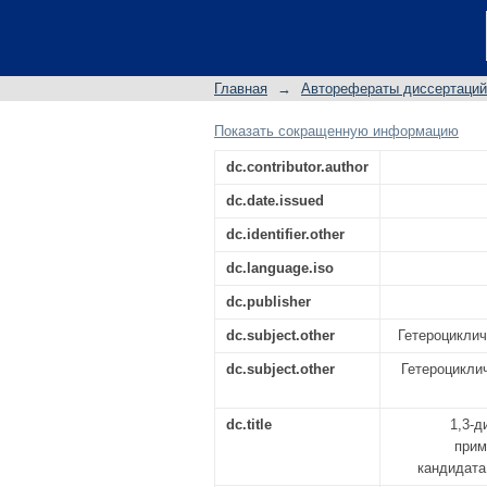
1,3-диоксацикланы
применения: авто
кандидата химически
Главная
→
Авторефераты диссертаций
Показать сокращенную информацию
dc.contributor.author
dc.date.issued
dc.identifier.other
dc.language.iso
dc.publisher
dc.subject.other
Гетероциклич
dc.subject.other
Гетероциклич
dc.title
1,3-д
прим
кандидата