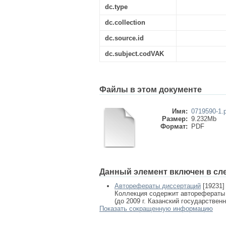
dc.type
dc.collection
dc.source.id
dc.subject.codVAK
Файлы в этом документе
Имя:
0719590-1.
Размер:
9.232Mb
Формат:
PDF
Данный элемент включен в сл
Авторефераты диссертаций
[19231]
Коллекция содержит авторефераты
(до 2009 г. Казанский государствен
Показать сокращенную информацию