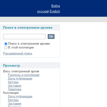
спекты получения и
Войти
ие ученой степени
русский
English
ганическая химия
Поиск в электронном архиве
Поиск в электронном архиве
В этой коллекции
Расширенный поиск
Просмотр
Весь электронный архив
Разделы и коллекции
Дата публикации
Авторы
Заглавия
Тематика
Коллекция
Дата публикации
Авторы
Заглавия