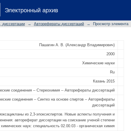
 из 2,3-эпоксиспиртов. Новые а
Электронный архив
реферат диссертации на соискан
х наук: специальность 02.00.03 - ор
, диссертации
→
Авторефераты диссертаций
→
Просмотр элемента
Пашагин А. В. (Александр Владимирович)
2000
Химические науки
Ru
Казань 2015
еские соединения -- Стереохимия -- Авторефераты диссертаций
еские соединения -- Синтез на основе спиртов -- Авторефераты
диссертаций
иоксацикланы из 2,3-эпоксиспиртов. Новые аспекты получения и
енения: автореферат диссертации на соискание ученой степени
 химических наук: специальность 02.00.03 - органическая химия