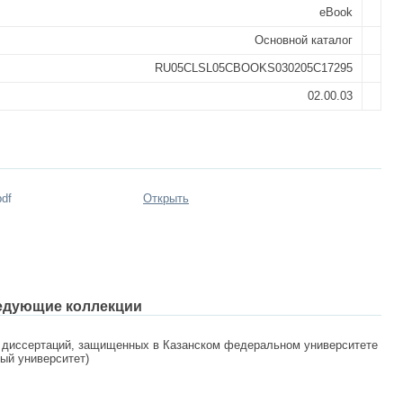
eBook
Основной каталог
RU05CLSL05CBOOKS030205C17295
02.00.03
pdf
Открыть
едующие коллекции
 диссертаций, защищенных в Казанском федеральном университете
ный университет)