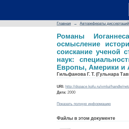
Романы Иоганнеса 
автореферат дисс
филологических наук
Главная
→
Авторефераты диссертаций
Америки и Австрали
Романы Иоганнеса
осмысление истори
соискание ученой с
наук: специальност
Европы, Америки и 
Гильфанова Г. Т. (Гульнара Та
URI:
http://dspace.kpfu.ru/xmlui/handle/ne
Дата:
2000
Показать полную информацию
Файлы в этом документе