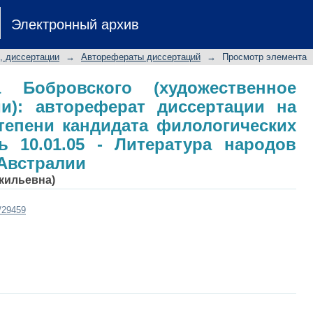
Бобровского (художественное ос
Электронный архив
ертации на соискание ученой 
: специальность 10.01.05 - Литера
, диссертации
→
Авторефераты диссертаций
→
Просмотр элемента
и
 Бобровского (художественное
и): автореферат диссертации на
тепени кандидата филологических
ь 10.01.05 - Литература народов
Австралии
вкильевна)
t/29459