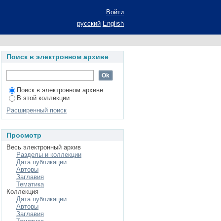
мысление истории):
Войти
степени кандидата
русский
English
тура народов Европы,
Поиск в электронном архиве
Поиск в электронном архиве
В этой коллекции
Расширенный поиск
Просмотр
Весь электронный архив
Разделы и коллекции
Дата публикации
Авторы
Заглавия
Тематика
Коллекция
Дата публикации
Авторы
Заглавия