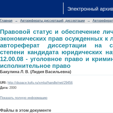
Правовой статус и обеспечение л
Электронный архи
осужденных к лишению свободы: а
ученой степени кандидата юридич
Главная
→
Авторефераты диссертаций, диссертации
→
Автореферат
уголовное право и криминология; у
Правовой статус и обеспечение ли
экономических прав осужденных к
автореферат диссертации на с
степени кандидата юридических на
12.00.08 - уголовное право и крими
исполнительное право
Бакулина Л. В. (Лидия Васильевна)
URI:
http://dspace.kpfu.ru/xmlui/handle/net/29456
Дата:
2000
Показать полную информацию
Файлы в этом документе