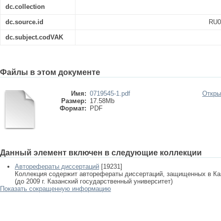
dc.collection
dc.source.id
RU0
dc.subject.codVAK
Файлы в этом документе
Имя:
0719545-1.pdf
Откры
Размер:
17.58Mb
Формат:
PDF
Данный элемент включен в следующие коллекции
Авторефераты диссертаций
[19231]
Коллекция содержит авторефераты диссертаций, защищенных в К
(до 2009 г. Казанский государственный университет)
Показать сокращенную информацию