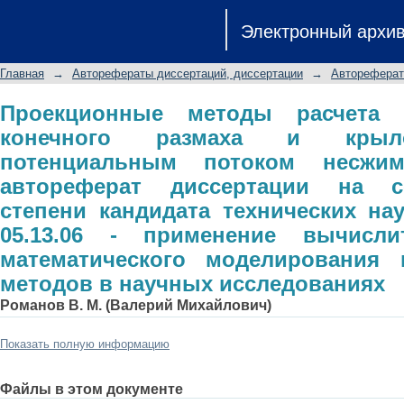
Проекционные методы расчета о
Электронный архи
крылового профиля потенциаль
автореферат диссертации на с
Главная
→
Авторефераты диссертаций, диссертации
→
Автореферат
технических наук: специальность:
техники, математического модел
Проекционные методы расчета 
конечного размаха и крыл
научных исследованиях
потенциальным потоком несжим
автореферат диссертации на с
степени кандидата технических нау
05.13.06 - применение вычисли
математического моделирования 
методов в научных исследованиях
Романов В. М. (Валерий Михайлович)
Показать полную информацию
Файлы в этом документе