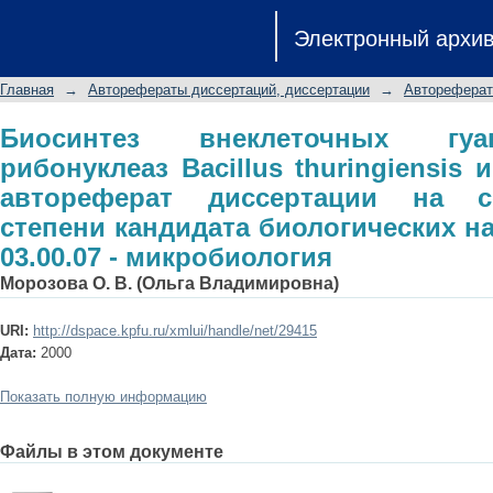
Биосинтез внеклеточных гуанил
Электронный архи
thuringiensis и Bacillus circulan
ученой степени кандидата биологи
Главная
→
Авторефераты диссертаций, диссертации
→
Автореферат
микробиология
Биосинтез внеклеточных гуан
рибонуклеаз Bacillus thuringiensis и 
автореферат диссертации на с
степени кандидата биологических н
03.00.07 - микробиология
Морозова О. В. (Ольга Владимировна)
URI:
http://dspace.kpfu.ru/xmlui/handle/net/29415
Дата:
2000
Показать полную информацию
Файлы в этом документе