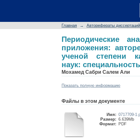
Периодические ана
диссертации на сои
наук: специальность
Главная
→
Авторефераты диссертаций
Периодические а
приложения: автор
ученой степени ка
наук: специальность
Мохамед Сабри Салем Али
Показать полную информацию
Файлы в этом документе
Имя:
0717709-1.
Размер:
6.639Mb
Формат:
PDF