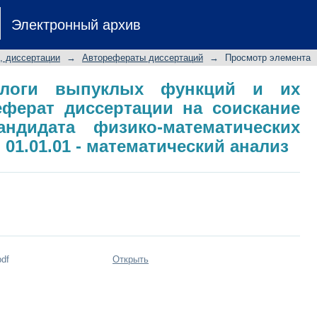
логи выпуклых функций и их прило
Электронный архив
скание ученой степени кандидата фи
 01.01.01 - математический анализ
, диссертации
→
Авторефераты диссертаций
→
Просмотр элемента
налоги выпуклых функций и их
еферат диссертации на соискание
ндидата физико-математических
 01.01.01 - математический анализ
pdf
Открыть